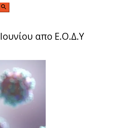
n
ουνίου απο Ε.Ο.Δ.Υ