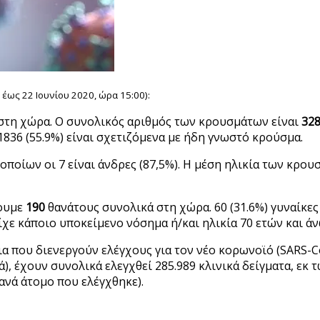
έως 22 Ιουνίου 2020, ώρα 15:00):
στη χώρα. Ο συνολικός αριθμός των κρουσμάτων είναι
32
1836 (55.9%) είναι σχετιζόμενα με ήδη γνωστό κρούσμα.
οίων οι 7 είναι άνδρες (87,5%). Η μέση ηλικία των κρουσμ
χουμε
190
θανάτους συνολικά στη χώρα. 60 (31.6%) γυναίκες
ίχε κάποιο υποκείμενο νόσημα ή/και ηλικία 70 ετών και άν
ια που διενεργούν ελέγχους για τον νέο κορωνοϊό (SARS-
, έχουν συνολικά ελεγχθεί 285.989 κλινικά δείγματα, εκ τ
ανά άτομο που ελέγχθηκε).