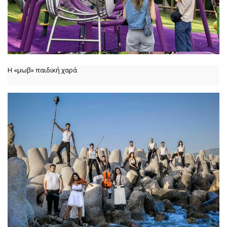
Η «μωβ» παιδική χαρά