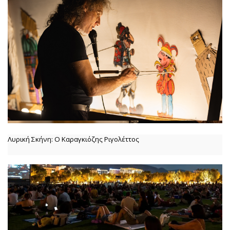
Λυρική Σκήνη: Ο Καραγκιόζης Ριγολέττος