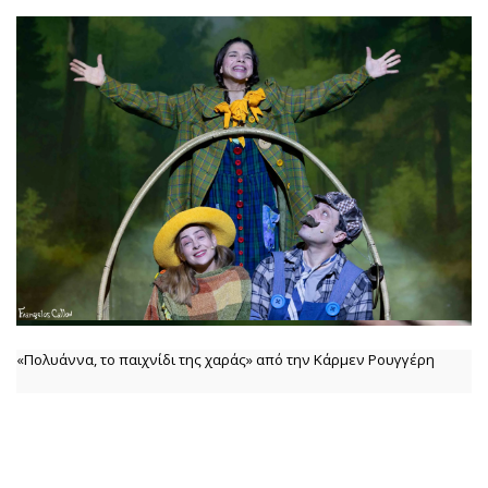
«Πολυάννα, το παιχνίδι της χαράς» από την Κάρμεν Ρουγγέρη