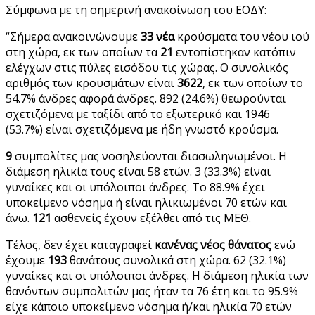
Σύμφωνα με τη σημερινή ανακοίνωση του ΕΟΔΥ:
“Σήμερα ανακοινώνουμε
33 νέα
κρούσματα του νέου ιού
στη χώρα, εκ των οποίων τα
21
εντοπίστηκαν κατόπιν
ελέγχων στις πύλες εισόδου τις χώρας. Ο συνολικός
αριθμός των κρουσμάτων είναι
3622
, εκ των οποίων το
54.7% άνδρες αφορά άνδρες. 892 (24.6%) θεωρούνται
σχετιζόμενα με ταξίδι από το εξωτερικό και 1946
(53.7%) είναι σχετιζόμενα με ήδη γνωστό κρούσμα.
9
συμπολίτες μας νοσηλεύονται διασωληνωμένοι. Η
διάμεση ηλικία τους είναι 58 ετών. 3 (33.3%) είναι
γυναίκες και οι υπόλοιποι άνδρες. To 88.9% έχει
υποκείμενο νόσημα ή είναι ηλικιωμένοι 70 ετών και
άνω.
121
ασθενείς έχουν εξέλθει από τις ΜΕΘ.
Τέλος, δεν έχει καταγραφεί
κανένας νέος θάνατος
ενώ
έχουμε
193
θανάτους συνολικά στη χώρα. 62 (32.1%)
γυναίκες και οι υπόλοιποι άνδρες. Η διάμεση ηλικία των
θανόντων συμπολιτών μας ήταν τα 76 έτη και το 95.9%
είχε κάποιο υποκείμενο νόσημα ή/και ηλικία 70 ετών