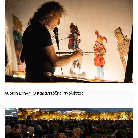
Λυρική Σκήνη: Ο Καραγκιόζης Ριγολέττος