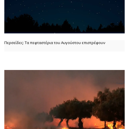
Περσείδες: Τα πεφταστέρια του Αυγούστου επιστρέφουν