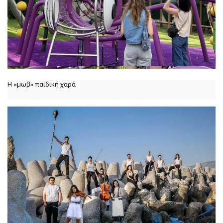
Η «μωβ» παιδική χαρά