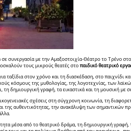
ion σε συνεργασία με την Αμαξοστοιχία-Θέατρο το Τρένο σ
προσκαλούν τους μικρούς θεατές στο
παιδικό θεατρικό εργ
ια ταξίδια στον χρόνο και τη διασκέδαση, στο παιχνίδι κ
ούς κόσμους της μυθολογίας, της λογοτεχνίας, των λαϊκώ
 τη δημιουργική γραφή, τα εικαστικά και τη μουσική με 
 οικογενειακές σχέσεις στη σύγχρονη κοινωνία, τη διαφορ
και της αυθεντικότητας, την ανακάλυψη των σημαντικών π
άλλα.
τητα μέσα από το θεατρικό δράμα, τη δημιουργική γραφή, 
σία τους και τη πολύτιμη βοήθεια από την αφηγήτρια –πα