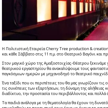
H Πολιτιστική Εταιρεία Cherry Tree production & creat
και κάθε Σάββατο στις 11 π.μ. στο Θεατρικό Βαγόνι και 
Στον μαγικό χώρο της Αμαξοστοιχίας-Θέατρου ξεκινάμε γ
θεατρικού εργαστηρίου θα ανακαλύψουμε τους φανταστικ
παγκόσμιων ημερών με μηχανοδηγό το θεατρικό παιχνίδι,
Ένα ταξίδι που οι περιπέτειες του θα μας γνωρίζουν τις
τις συνέπειες των εξαρτήσεων, τη δύναμη της αλήθειας 
διαδίκτυο, την προστασία του περιβάλλοντος και πολλά 
Τα παιδιά ανάλογα με τη θεματολογία θα έχουν τη δυνατό
επιμεληθούν το προσωπικό τους έργο με όχημα τη φαντα