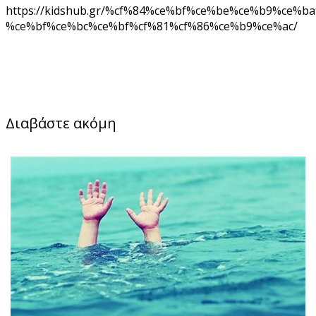
https://kidshub.gr/%cf%84%ce%bf%ce%be%ce%b9%ce%b
%ce%bf%ce%bc%ce%bf%cf%81%cf%86%ce%b9%ce%ac/
Διαβάστε ακόμη