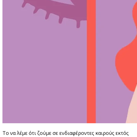
Το να λέμε ότι ζούμε σε ενδιαφέροντες καιρούς εκτός