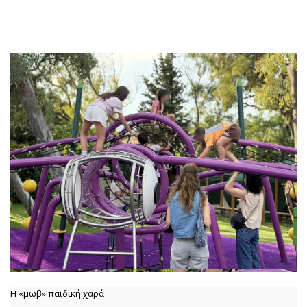
Η «μωβ» παιδική χαρά