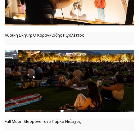
Λυρική Σκήνη: Ο Καραγκιόζης Ριγολέττος
Full Moon Sleepover στο Πάρκο Νιάρχος