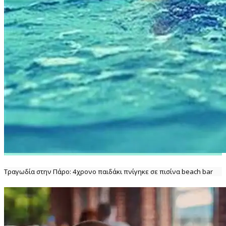
Τραγωδία στην Πάρο: 4χρονο παιδάκι πνίγηκε σε πισίνα beach bar