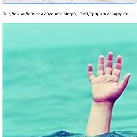
Πως θα κινηθούν τον Αύγουστο Μετρό, ΗΣΑΠ, Τραμ και Λεωφορεία