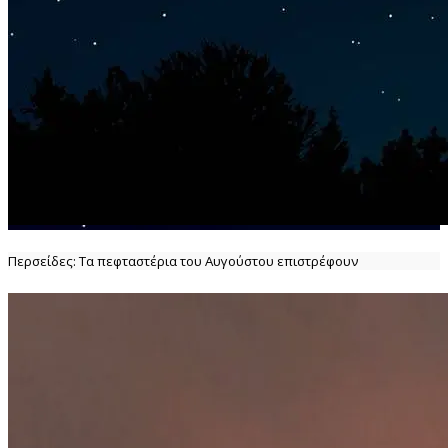
Περσείδες: Τα πεφταστέρια του Αυγούστου επιστρέφουν