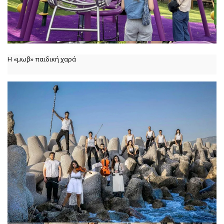
Η «μωβ» παιδική χαρά