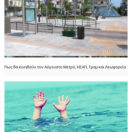
Πως θα κινηθούν τον Αύγουστο Μετρό, ΗΣΑΠ, Τραμ και Λεωφορεία