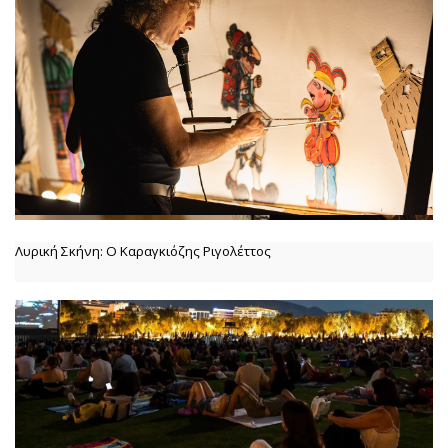
Λυρική Σκήνη: Ο Καραγκιόζης Ριγολέττος