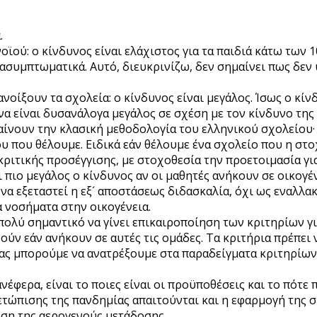
;
.
ού: ο κίνδυνος είναι ελάχιστος για τα παιδιά κάτω των 10
ασυμπτωματικά. Αυτό, διευκρινίζω, δεν σημαίνει πως δεν 
νοίξουν τα σχολεία: ο κίνδυνος είναι μεγάλος. Ίσως ο κί
να είναι δυσανάλογα μεγάλος σε σχέση με τον κίνδυνο της
αίνουν την κλασική μεθοδολογία του ελληνικού σχολείου
ου που θέλουμε. Ειδικά εάν θέλουμε ένα σχολείο που η στ
ιτικής προσέγγισης, με στοχοθεσία την προετοιμασία για 
ι πιο μεγάλος ο κίνδυνος αν οι μαθητές ανήκουν σε οικογέ
 να εξεταστεί η εξ´ αποστάσεως διδασκαλία, όχι ως εναλλα
α νοσήματα στην οικογένεια.
πολύ σημαντικό να γίνει επικαιροποίηση των κριτηρίων γι
ν εάν ανήκουν σε αυτές τις ομάδες. Τα κριτήρια πρέπει να
ίας μπορούμε να ανατρέξουμε στα παραδείγματα κριτηρίων
ερα, είναι το ποιες είναι οι προϋποθέσεις και το πότε π
μετώπισης της πανδημίας απαιτούνται και η εφαρμογή της
ωση της αερογενούς μετάδοσης.