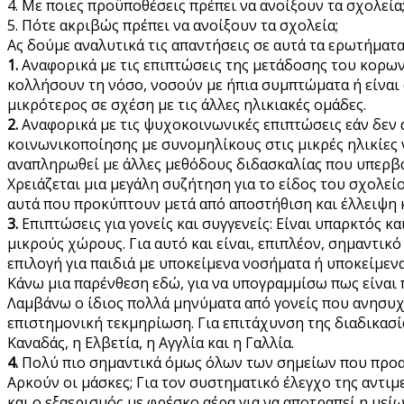
4. Με ποιες προϋποθέσεις πρέπει να ανοίξουν τα σχολεία
5. Πότε ακριβώς πρέπει να ανοίξουν τα σχολεία;
Ας δούμε αναλυτικά τις απαντήσεις σε αυτά τα ερωτήματα
1.
Αναφορικά με τις επιπτώσεις της μετάδοσης του κορωνοϊ
κολλήσουν τη νόσο, νοσούν με ήπια συμπτώματα ή είναι 
μικρότερος σε σχέση με τις άλλες ηλικιακές ομάδες.
2.
Αναφορικά με τις ψυχοκοινωνικές επιπτώσεις εάν δεν α
κοινωνικοποίησης με συνομηλίκους στις μικρές ηλικίες 
αναπληρωθεί με άλλες μεθόδους διδασκαλίας που υπερβ
Χρειάζεται μια μεγάλη συζήτηση για το είδος του σχολεί
αυτά που προκύπτουν μετά από αποστήθιση και έλλειψη κρ
3.
Επιπτώσεις για γονείς και συγγενείς: Είναι υπαρκτός κα
μικρούς χώρους. Για αυτό και είναι, επιπλέον, σημαντικό
επιλογή για παιδιά με υποκείμενα νοσήματα ή υποκείμεν
Κάνω μια παρένθεση εδώ, για να υπογραμμίσω πως είναι 
Λαμβάνω ο ίδιος πολλά μηνύματα από γονείς που ανησυχού
επιστημονική τεκμηρίωση. Για επιτάχυνση της διαδικασ
Καναδάς, η Ελβετία, η Αγγλία και η Γαλλία.
4.
Πολύ πιο σημαντικά όμως όλων των σημείων που προανέφ
Αρκούν οι μάσκες; Για τον συστηματικό έλεγχο της αντι
και ο εξαερισμός με φρέσκο αέρα για να αποτραπεί η μεί