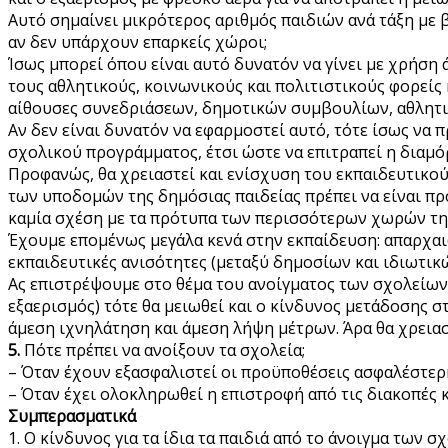
Αυτό σημαίνει μικρότερος αριθμός παιδιών ανά τάξη με
αν δεν υπάρχουν επαρκείς χώροι;
Ίσως μπορεί όπου είναι αυτό δυνατόν να γίνει με χρήσ
τους αθλητικούς, κοινωνικούς και πολιτιστικούς φορείς 
αίθουσες συνεδριάσεων, δημοτικών συμβουλίων, αθλητικ
Αν δεν είναι δυνατόν να εφαρμοστεί αυτό, τότε ίσως να 
σχολικού προγράμματος, έτσι ώστε να επιτραπεί η δια
Προφανώς, θα χρειαστεί και ενίσχυση του εκπαιδευτικο
των υποδομών της δημόσιας παιδείας πρέπει να είναι πρ
καμία σχέση με τα πρότυπα των περισσότερων χωρών τη
Έχουμε επομένως μεγάλα κενά στην εκπαίδευση: απαρχαιω
εκπαιδευτικές ανισότητες (μεταξύ δημοσίων και ιδιωτικ
Ας επιστρέψουμε στο θέμα του ανοίγματος των σχολείων
εξαερισμός) τότε θα μειωθεί και ο κίνδυνος μετάδοσης στ
άμεση ιχνηλάτηση και άμεση λήψη μέτρων. Άρα θα χρειαστ
5.
Πότε πρέπει να ανοίξουν τα σχολεία;
– Όταν έχουν εξασφαλιστεί οι προϋποθέσεις ασφαλέστερη
– Όταν έχει ολοκληρωθεί η επιστροφή από τις διακοπές 
Συμπερασματικά
1. Ο κίνδυνος για τα ίδια τα παιδιά από το άνοιγμα των σ