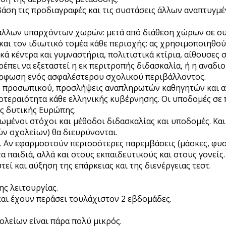
 βάση τις προδιαγραφές και τις συστάσεις άλλων αναπτυγ
η άλλων υπαρχόντων χωρών: μετά από διάθεση χώρων σε συ
και τον ιδιωτικό τομέα κάθε περιοχής: ας χρησιμοποιηθο
ά κέντρα και γυμναστήρια, πολιτιστικά κτίρια, αίθουσες
πρέπει να εξεταστεί η εκ περιτροπής διδασκαλία, ή η ανα
μόρφωση ενός ασφαλέστερου σχολικού περιβάλλοντος.
ύ προσωπικού, προσλήψεις αναπληρωτών καθηγητών και αν
οτεραιότητα κάθε ελληνικής κυβέρνησης. Οι υποδομές σε π
ς δυτικής Ευρώπης.
μένοι στόχοι και μέθοδοι διδασκαλίας και υποδομές. Και 
ών σχολείων) θα διευρύνονται.
. Αν εφαρμοστούν περισσότερες παρεμβάσεις (μάσκες, φυσ
α παιδιά, αλλά και στους εκπαιδευτικούς και στους γονείς
εί και αύξηση της επάρκειας και της διενέργειας τεστ.
ς λειτουργίας.
και έχουν περάσει τουλάχιστον 2 εβδομάδες.
χολείων είναι πάρα πολύ μικρός.