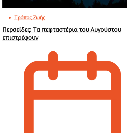
Τρόπος Ζωής
Περσείδες: Τα πεφταστέρια του Αυγούστου
επιστρέφουν