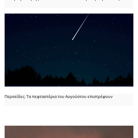
Περσείδες: Τα πεφταστέρια του Αυγούστου επιστρέφουν