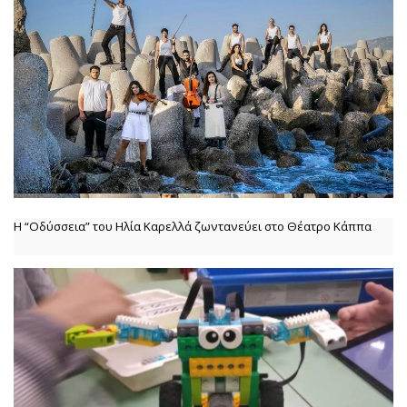
Η “Οδύσσεια” του Ηλία Καρελλά ζωντανεύει στο Θέατρο Κάππα