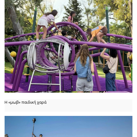
Η «μωβ» παιδική χαρά