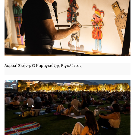
Λυρική Σκήνη: Ο Καραγκιόζης Ριγολέττος