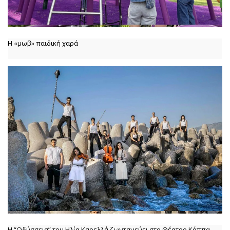
Η «μωβ» παιδική χαρά
Η “Οδύσσεια” του Ηλία Καρελλά ζωντανεύει στο Θέατρο Κάππα