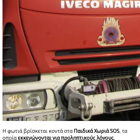
Η φωτιά βρίσκεται κοντά στα
Παιδικά Χωριά SOS
, τα
οποία
εκκενώνονται για προληπτικούς λόγους
,