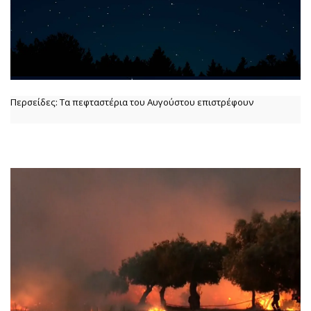
Περσείδες: Τα πεφταστέρια του Αυγούστου επιστρέφουν