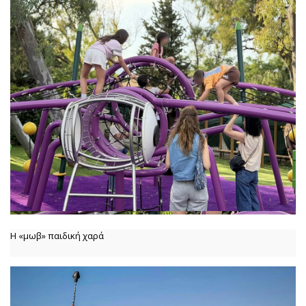
Η «μωβ» παιδική χαρά