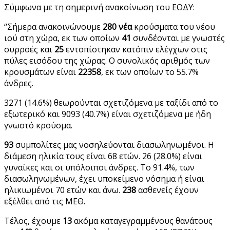
Σύμφωνα με τη σημερινή ανακοίνωση του ΕΟΔΥ:
“Σήμερα ανακοινώνουμε
280 νέα
κρούσματα του νέου
ιού στη χώρα, εκ των οποίων
41
συνδέονται με γνωστές
συρροές και
25
εντοπίστηκαν κατόπιν ελέγχων στις
πύλες εισόδου της χώρας. Ο συνολικός αριθμός των
κρουσμάτων είναι
22358
, εκ των οποίων το 55.7%
άνδρες.
3271 (14.6%) θεωρούνται σχετιζόμενα με ταξίδι από το
εξωτερικό και 9093 (40.7%) είναι σχετιζόμενα με ήδη
γνωστό κρούσμα.
93
συμπολίτες μας νοσηλεύονται διασωληνωμένοι. Η
διάμεση ηλικία τους είναι 68 ετών. 26 (28.0%) είναι
γυναίκες και οι υπόλοιποι άνδρες. To 91.4%, των
διασωληνωμένων, έχει υποκείμενο νόσημα ή είναι
ηλικιωμένοι 70 ετών και άνω.
238
ασθενείς έχουν
εξέλθει από τις ΜΕΘ.
Τέλος, έχουμε
13
ακόμα καταγεγραμμένους θανάτους