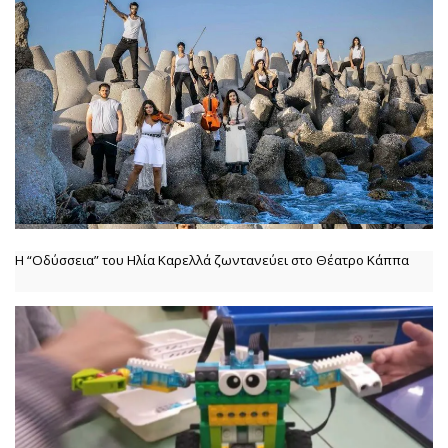
Η “Οδύσσεια” του Ηλία Καρελλά ζωντανεύει στο Θέατρο Κάππα