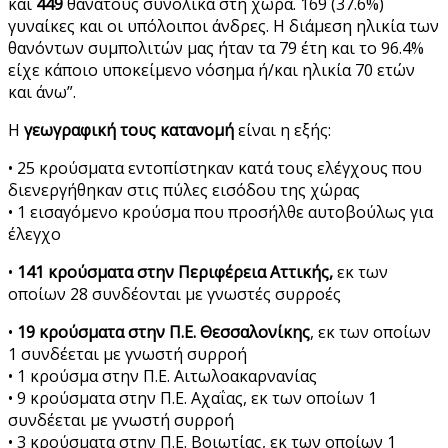
και
449
θανάτους συνολικά στη χώρα. 169 (37.6%)
γυναίκες και οι υπόλοιποι άνδρες. Η διάμεση ηλικία των
θανόντων συμπολιτών μας ήταν τα 79 έτη και το 96.4%
είχε κάποιο υποκείμενο νόσημα ή/και ηλικία 70 ετών
και άνω”.
H
γεωγραφική τους κατανομή
είναι η εξής:
• 25 κρούσματα εντοπίστηκαν κατά τους ελέγχους που
διενεργήθηκαν στις πύλες εισόδου της χώρας
• 1 εισαγόμενο κρούσμα που προσήλθε αυτοβούλως για
έλεγχο
•
141 κρούσματα στην Περιφέρεια Αττικής,
εκ των
οποίων 28 συνδέονται με γνωστές συρροές
•
19 κρούσματα στην Π.Ε. Θεσσαλονίκης
, εκ των οποίων
1 συνδέεται με γνωστή συρροή
• 1 κρούσμα στην Π.Ε. Αιτωλοακαρνανίας
• 9 κρούσματα στην Π.Ε. Αχαΐας, εκ των οποίων 1
συνδέεται με γνωστή συρροή
• 3 κρούσματα στην Π.Ε. Βοιωτίας, εκ των οποίων 1