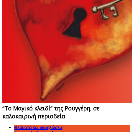
“Το Μαγικό κλειδί” της Ρουγγέρη, σε
καλοκαιρινή περιοδεία
Θεάματα και εκδηλώσεις