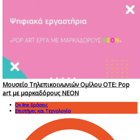
Μουσείο Τηλεπικοινωνιών Ομίλου ΟΤΕ: Pop
art με μαρκαδόρους ΝΕΟΝ
On line δράσεις
Επιστήμες και Τεχνολογία