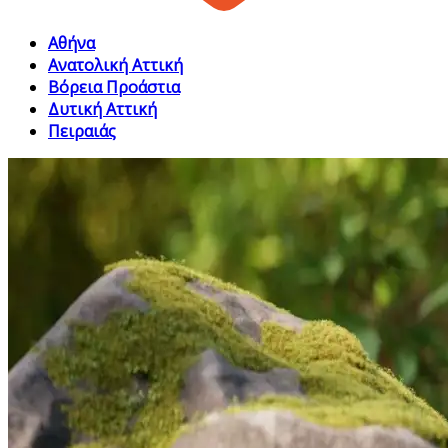
Αθήνα
Ανατολική Αττική
Βόρεια Προάστια
Δυτική Αττική
Πειραιάς