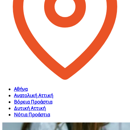
Αθήνα
Ανατολική Αττική
Βόρεια Προάστια
Δυτική Αττική
Νότια Προάστια