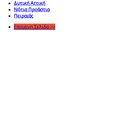
Δυτική Αττική
Νότια Προάστια
Πειραιάς
Επομενη Σελιδα >>