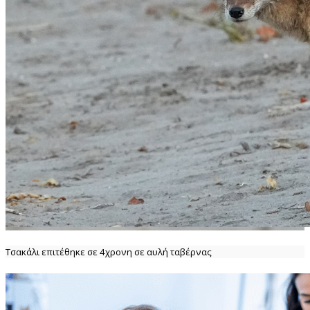
Τσακάλι επιτέθηκε σε 4χρονη σε αυλή ταβέρνας