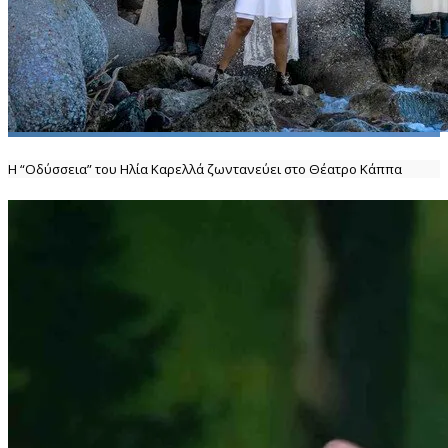
Η “Οδύσσεια” του Ηλία Καρελλά ζωντανεύει στο Θέατρο Κάππα