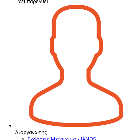
Έχει παρέλθει
Διοργανωτης
Εκδόσεις Μεταίχμιο - IANOS