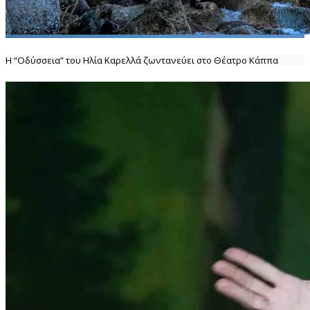
Η “Οδύσσεια” του Ηλία Καρελλά ζωντανεύει στο Θέατρο Κάππα