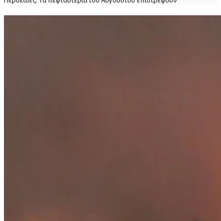
Περσείδες: Τα πεφταστέρια του Αυγούστου επιστρέφουν