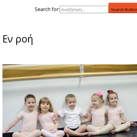
Search for:
Search Butto
Εν ροή