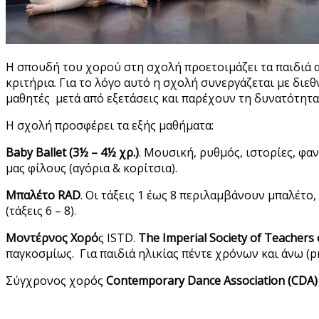
Η σπουδή του χορού στη σχολή προετοιμάζει τα παιδιά 
κριτήρια. Για το λόγο αυτό η σχολή συνεργάζεται με δ
μαθητές μετά από εξετάσεις και παρέχουν τη δυνατότητ
Η σχολή προσφέρει τα εξής μαθήματα:
Baby Ballet (3½ – 4½ χρ.)
. Μουσική, ρυθμός, ιστορίες, φα
μας φίλους (αγόρια & κορίτσια).
Μπαλέτο RAD
. Oι τάξεις 1 έως 8 περιλαμβάνουν μπαλέτο,
(τάξεις 6 – 8).
Μοντέρνος Χορό
ς ISTD.
The Imperial Society of Teachers 
παγκοσμίως. Για παιδιά ηλικίας πέντε χρόνων και άνω (pr
Σύγχρονος χορός
Contemporary Dance Association (CDA)