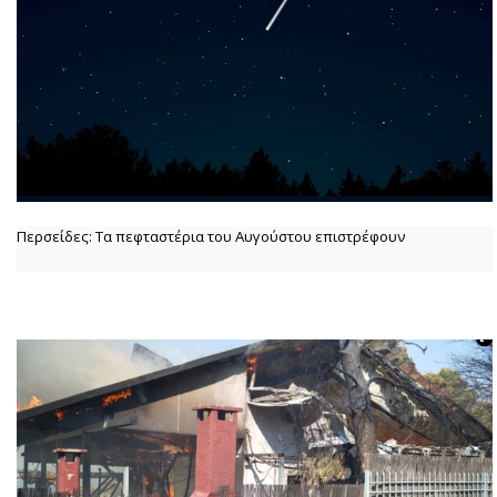
Περσείδες: Τα πεφταστέρια του Αυγούστου επιστρέφουν