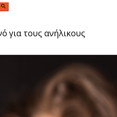
n
νό για τους ανήλικους