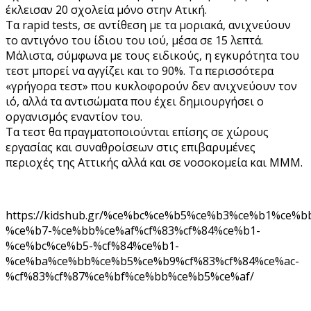
έκλεισαν 20 σχολεία μόνο στην Ατική.
Τα rapid tests, σε αντίθεση με τα μοριακά, ανιχνεύουν
το αντιγόνο του ίδιου του ιού, μέσα σε 15 λεπτά.
Μάλιστα, σύμφωνα με τους ειδικούς, η εγκυρότητα του
τεστ μπορεί να αγγίζει και το 90%. Τα περισσότερα
«γρήγορα τεστ» που κυκλοφορούν δεν ανιχνεύουν τον
ιό, αλλά τα αντισώματα που έχει δημιουργήσει ο
οργανισμός εναντίον του.
Τα τεστ θα πραγματοποιούνται επίσης σε χώρους
εργασίας και συναθροίσεων στις επιβαρυμένες
περιοχές της Αττικής αλλά και σε νοσοκομεία και ΜΜΜ.
https://kidshub.gr/%ce%bc%ce%b5%ce%b3%ce%b1%ce%
%ce%b7-%ce%bb%ce%af%cf%83%cf%84%ce%b1-
%ce%bc%ce%b5-%cf%84%ce%b1-
%ce%ba%ce%bb%ce%b5%ce%b9%cf%83%cf%84%ce%ac-
%cf%83%cf%87%ce%bf%ce%bb%ce%b5%ce%af/