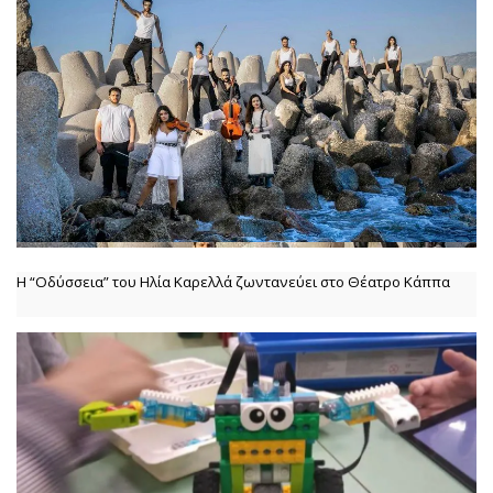
Η “Οδύσσεια” του Ηλία Καρελλά ζωντανεύει στο Θέατρο Κάππα