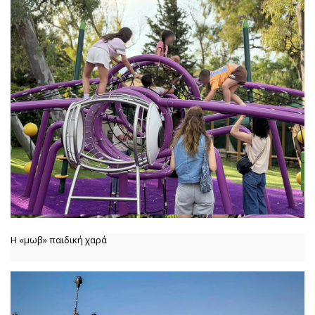
Η «μωβ» παιδική χαρά