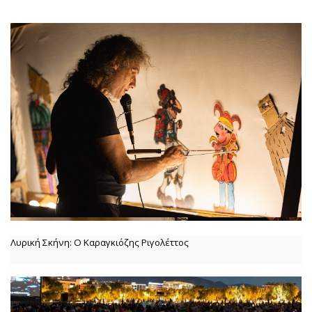
Λυρική Σκήνη: Ο Καραγκιόζης Ριγολέττος