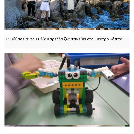
Η “Οδύσσεια” του Ηλία Καρελλά ζωντανεύει στο Θέατρο Κάππα