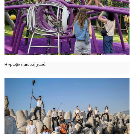
Η «μωβ» παιδική χαρά