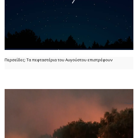
Περσείδες: Τα πεφταστέρια του Αυγούστου επιστρέφουν