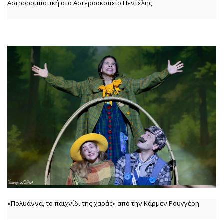
Αστρορομποτική στο Αστεροσκοπείο Πεντέλης
«Πολυάννα, το παιχνίδι της χαράς» από την Κάρμεν Ρουγγέρη