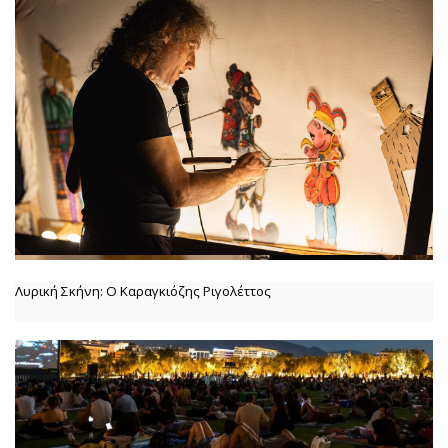
Λυρική Σκήνη: Ο Καραγκιόζης Ριγολέττος