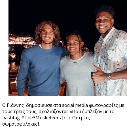
Ο Γιάννης δημοσιεύσε στα social media φωτογραφίες με
τους τρεις τους, σχολιάζοντας «Πού έμπλεξα» με το
hashtag #The3Musketeers [σ.σ. Οι τρεις
σωματοφύλακες].