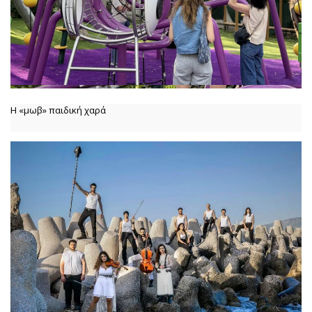
Η «μωβ» παιδική χαρά