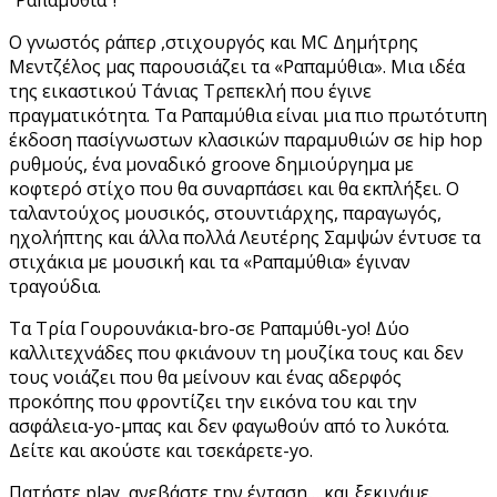
Ο γνωστός ράπερ ,στιχουργός και MC Δημήτρης
Μεντζέλος μας παρουσιάζει τα «Ραπαμύθια». Μια ιδέα
της εικαστικού Τάνιας Τρεπεκλή που έγινε
πραγματικότητα. Τα Ραπαμύθια είναι μια πιο πρωτότυπη
έκδοση πασίγνωστων κλασικών παραμυθιών σε hip hop
ρυθμούς, ένα μοναδικό groove δημιούργημα με
κοφτερό στίχο που θα συναρπάσει και θα εκπλήξει. Ο
ταλαντούχος μουσικός, στουντιάρχης, παραγωγός,
ηχολήπτης και άλλα πολλά Λευτέρης Σαμψών έντυσε τα
στιχάκια με μουσική και τα «Ραπαμύθια» έγιναν
τραγούδια.
Τα Τρία Γουρουνάκια-bro-σε Ραπαμύθι-yo! Δύο
καλλιτεχνάδες που φκιάνουν τη μουζίκα τους και δεν
τους νοιάζει που θα μείνουν και ένας αδερφός
προκόπης που φροντίζει την εικόνα του και την
ασφάλεια-yo-μπας και δεν φαγωθούν από το λυκότα.
Δείτε και ακούστε και τσεκάρετε-yo.
Πατήστε play, ανεβάστε την ένταση… και ξεκινάμε.