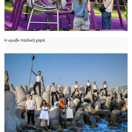
Η «μωβ» παιδική χαρά