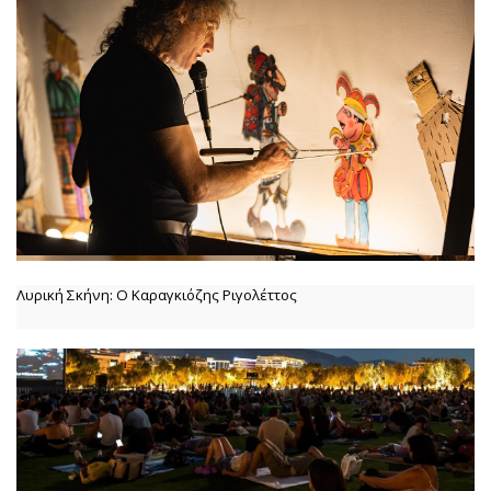
Λυρική Σκήνη: Ο Καραγκιόζης Ριγολέττος