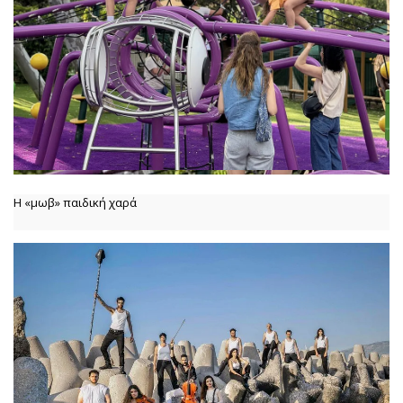
Η «μωβ» παιδική χαρά