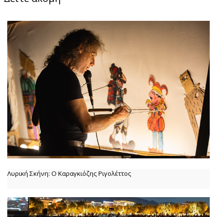
Λυρική Σκήνη: Ο Καραγκιόζης Ριγολέττος