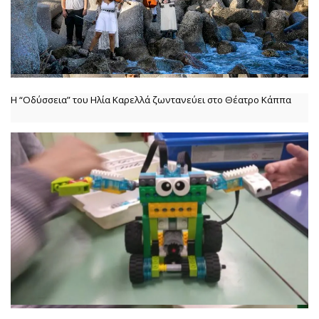
Η “Οδύσσεια” του Ηλία Καρελλά ζωντανεύει στο Θέατρο Κάππα