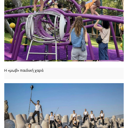
Η «μωβ» παιδική χαρά