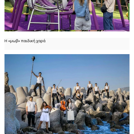
Η «μωβ» παιδική χαρά