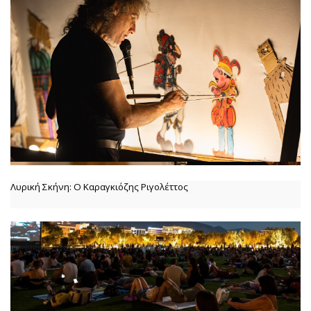
Λυρική Σκήνη: Ο Καραγκιόζης Ριγολέττος