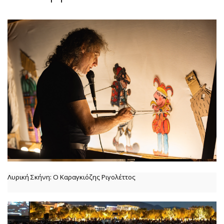
Λυρική Σκήνη: Ο Καραγκιόζης Ριγολέττος