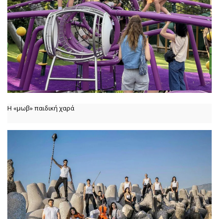
Η «μωβ» παιδική χαρά