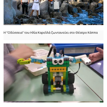
Η “Οδύσσεια” του Ηλία Καρελλά ζωντανεύει στο Θέατρο Κάππα