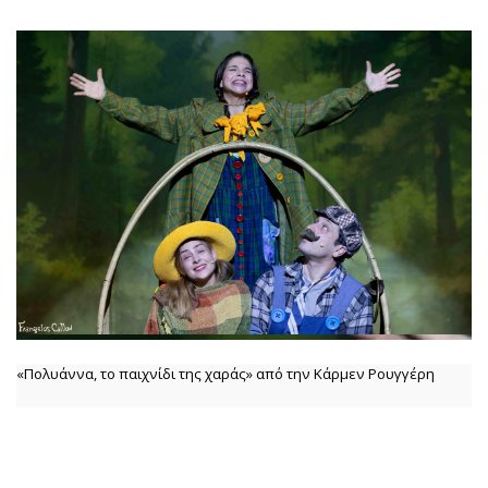
«Πολυάννα, το παιχνίδι της χαράς» από την Κάρμεν Ρουγγέρη