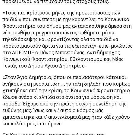
προκειμένου να πετύχουν τους στόχους τους.
«Τους πιο κρίσιμους μήνες της προετοιμασίας των
παιδιών που συνέπεσε με την καραντίνα, το Κοινωνικό
Φροντιστήριο του δήμου μας ανταποκρίθηκε άμεσα στη
νέα συνθήκη πραγματοποιώντας μαθήματα μέσω
τηλεδιάσκεψης και φροντίζοντας όλα τα παιδιά να
προετοιμαστούν άρτια για τις εξετάσεις», είπε, μιλώντας
στο ΑΠΕ-ΜΠΕ ο Πάνος Μπαντούνας, Αντιδήμαρχος
Κοινωνικού Φροντιστηρίου, Εθελοντισμού και Νέας
Γενιάς του Δήμου Αγίου Δημητρίου.
«Στον Άγιο Δημήτριο, όπου οι περισσότεροι κάτοικοι
ανήκουν στη μεσαία τάξη, την τάξη δηλαδή που κυρίως
χτυπήθηκε από την κρίση, το Κοινωνικό Φροντιστήριο
έδωσε ανάσα κι ελπίδα στα όνειρα για μόρφωση και
πρόοδο. Έίχαμε από την πρώτη στιγμή συνείδηση της
ευθύνης μας. Ίσως και γι’ αυτό ο κόσμος μάς
εμπιστεύτηκε και τ’ αποτελέσματά μας ήταν κάθε χρόνο
και καλύτερα», επισήμανε.
Το Κοινωνικό Φροντιστήριο, «γέννημα» της