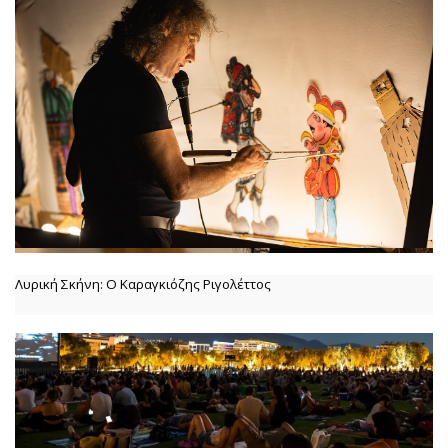
Λυρική Σκήνη: Ο Καραγκιόζης Ριγολέττος