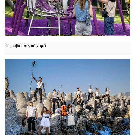
Η «μωβ» παιδική χαρά