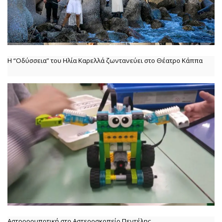
Η “Οδύσσεια” του Ηλία Καρελλά ζωντανεύει στο Θέατρο Κάππα
Αστρορομποτική στο Αστεροσκοπείο Πεντέλης