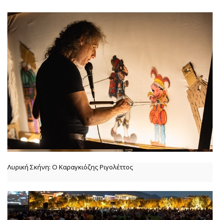
Λυρική Σκήνη: Ο Καραγκιόζης Ριγολέττος