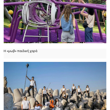
Η «μωβ» παιδική χαρά