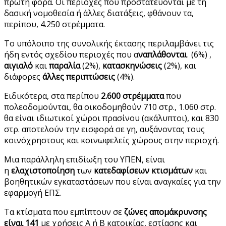
πρώτη φορά. Οι περιοχές που προστατεύονται με τη
δασική νομοθεσία ή άλλες διατάξεις, φθάνουν τα,
περίπου, 4.250 στρέμματα.
Το υπόλοιπο της συνολικής έκτασης περιλαμβάνει τις
ήδη εντός σχεδίου περιοχές που α
ναπλάθονται
(6%) ,
αιγιαλό
και
παραλία
(2%),
κατασκηνώσεις
(2%), και
διάφορες
άλλες περιπτώσεις
(4%).
Ειδικότερα, στα περίπου
2.600 στρέμματα
που
πολεοδομούνται, θα οικοδομηθούν 710 στρ., 1.060 στρ.
θα είναι ιδιωτικοί χώροι πρασίνου (ακάλυπτοι), και 830
στρ. αποτελούν την εισφορά σε γη, αυξάνοντας τους
κοινόχρηστους και κοινωφελείς χώρους στην περιοχή.
Μια παράλληλη επιδίωξη του ΥΠΕΝ, είναι
η
ελαχιστοποίηση
των
κατεδαφίσεων
κτισμάτων
και
βοηθητικών εγκαταστάσεων που είναι αναγκαίες για την
εφαρμογή ΕΠΣ.
Τα κτίσματα που εμπίπτουν σε
ζώνες απομάκρυνσης
είναι 141
με χρήσεις Α ή Β κατοικίας, εστίασης και