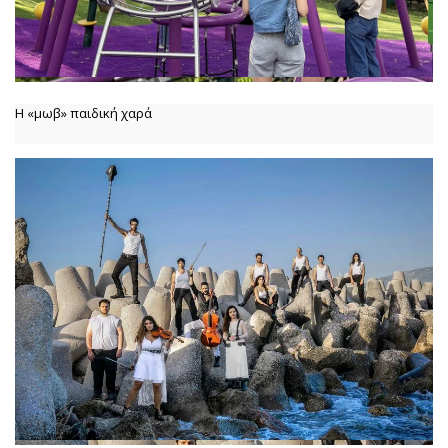
Η «μωβ» παιδική χαρά