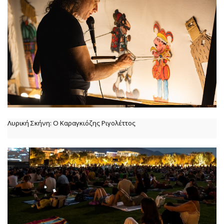
Λυρική Σκήνη: Ο Καραγκιόζης Ριγολέττος