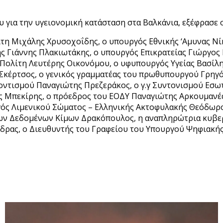
υ για την υγειονομική κατάσταση στα Βαλκάνια, εξέφρασε
τη Μιχάλης Χρυσοχοΐδης, ο υπουργός Εθνικής ‘Αμυνας Νί
κής Γιάννης Πλακιωτάκης, ο υπουργός Επικρατείας Γιώργο
 Πολίτη Λευτέρης Οικονόμου, ο υφυπουργός Υγείας Βασί
κέρτσος, ο γενικός γραμματέας του πρωθυπουργού Γρηγόρ
λοντισμού Παναγιώτης Πρεζεράκος, ο γ.γ Συντονισμού Εσ
 Μπεκίρης, ο πρόεδρος του ΕΟΔΥ Παναγιώτης Αρκουμανέα
γός Λιμενικού Σώματος – Ελληνικής Ακτοφυλακής Θεόδωρο
των Δεδομένων Κίμων Δρακόπουλος, η αναπληρώτρια κυβε
ρας, ο Διευθυντής του Γραφείου του Υπουργού Ψηφιακής