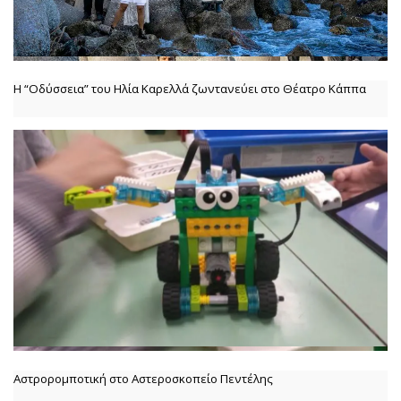
Η “Οδύσσεια” του Ηλία Καρελλά ζωντανεύει στο Θέατρο Κάππα
Αστρορομποτική στο Αστεροσκοπείο Πεντέλης