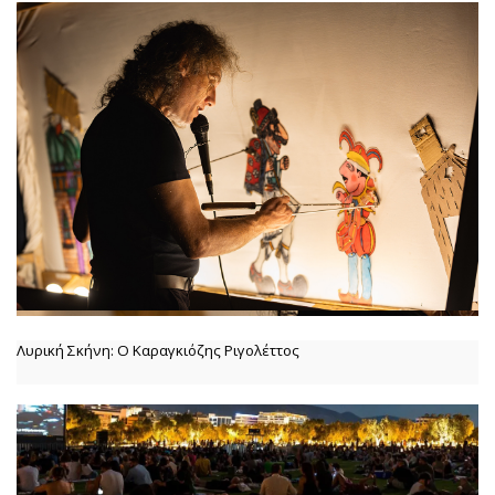
Λυρική Σκήνη: Ο Καραγκιόζης Ριγολέττος