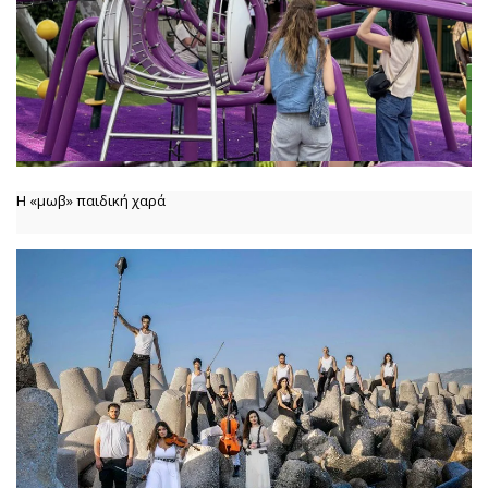
Η «μωβ» παιδική χαρά