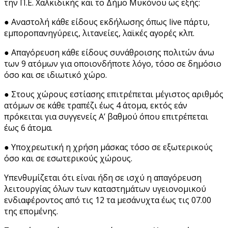
την Π.Ε. Χαλκιδικής και το Δήμο Μυκόνου ως εξής:
● Αναστολή κάθε είδους εκδήλωσης όπως live πάρτυ,
εμποροπανηγύρεις, λιτανείες, λαϊκές αγορές κλπ.
● Απαγόρευση κάθε είδους συνάθροισης πολιτών άνω
των 9 ατόμων για οποιονδήποτε λόγο, τόσο σε δημόσιο
όσο και σε ιδιωτικό χώρο.
● Στους χώρους εστίασης επιτρέπεται μέγιστος αριθμός
ατόμων σε κάθε τραπέζι έως 4 άτομα, εκτός εάν
πρόκειται για συγγενείς Α’ βαθμού όπου επιτρέπεται
έως 6 άτομα.
● Υποχρεωτική η χρήση μάσκας τόσο σε εξωτερικούς
όσο και σε εσωτερικούς χώρους.
Υπενθυμίζεται ότι είναι ήδη σε ισχύ η απαγόρευση
λειτουργίας όλων των καταστημάτων υγειονομικού
ενδιαφέροντος από τις 12 τα μεσάνυχτα έως τις 07.00
της επομένης.