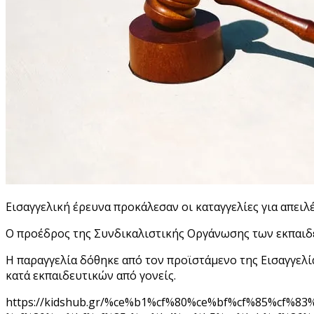
Εισαγγελική έρευνα προκάλεσαν οι καταγγελίες για απειλ
Ο προέδρος της Συνδικαλιστικής Οργάνωσης των εκπαιδε
Η παραγγελία δόθηκε από τον προϊστάμενο της Εισαγγελ
κατά εκπαιδευτικών από γονείς.
https://kidshub.gr/%ce%b1%cf%80%ce%bf%cf%85%cf%