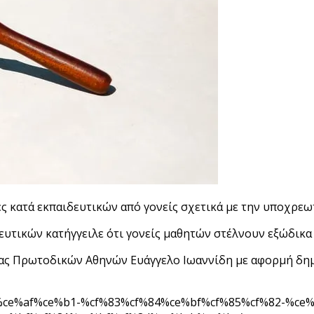
ές κατά εκπαιδευτικών από γονείς σχετικά με την υποχρεω
υτικών κατήγγειλε ότι γονείς μαθητών στέλνουν εξώδικα 
ίας Πρωτοδικών Αθηνών Ευάγγελο Ιωαννίδη με αφορμή δημ
83%ce%af%ce%b1-%cf%83%cf%84%ce%bf%cf%85%cf%82-%c