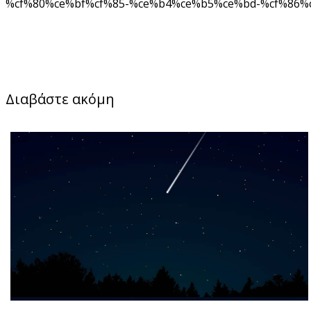
%cf%80%ce%bf%cf%85-%ce%b4%ce%b5%ce%bd-%cf%86%
Διαβάστε ακόμη