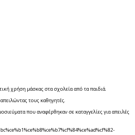
τική χρήση μάσκας στα σχολεία από τα παιδιά.
απειλώντας τους καθηγητές.
οσιεύματα που αναφέρθηκαν σε καταγγελίες για απειλές
e%bc%ce%b1%ce%b8%ce%b7%cf%84%ce%ad%cf%82-