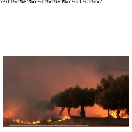
ce%bf%cf%81%ce%bf%cf%8d%ce%bd-%ce%bc/