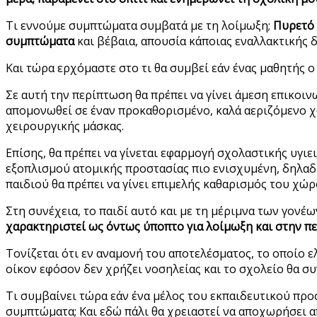
Τι εννούμε συμπτώματα συμβατά με τη λοίμωξη;
Πυρετό 
συμπτώματα
και βέβαια, απουσία κάποιας εναλλακτικής 
Και τώρα ερχόμαστε στο τι θα συμβεί εάν ένας μαθητής ο
Σε αυτή την περίπτωση θα πρέπει να γίνει άμεση επικοινω
απομονωθεί σε έναν προκαθορισμένο, καλά αεριζόμενο χώ
χειρουργικής μάσκας.
Επίσης, θα πρέπει να γίνεται εφαρμογή σχολαστικής υγιε
εξοπλισμού ατομικής προστασίας πιο ενισχυμένη, δηλαδή
παιδιού θα πρέπει να γίνει επιμελής καθαρισμός του χώρ
Στη συνέχεια, το παιδί αυτό και με τη μέριμνα των γονέ
χαρακτηριστεί ως όντως ύποπτο για λοίμωξη και στην περ
Τονίζεται ότι εν αναμονή του αποτελέσματος, το οποίο ε
οίκον εφόσον δεν χρήζει νοσηλείας και το σχολείο θα συ
Τι συμβαίνει τώρα εάν ένα μέλος του εκπαιδευτικού προ
συμπτώματα; Και εδώ πάλι θα χρειαστεί να αποχωρήσει α