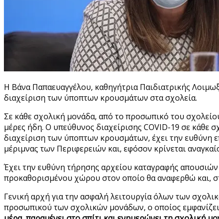
H Βάνα Παπαευαγγέλου, καθηγήτρια Παιδιατρικής Λοιμωξ
διαχείριση των ύποπτων κρουσμάτων στα σχολεία.
Σε κάθε σχολική μονάδα, από το προσωπικό του σχολείο
μέρες ήδη. Ο υπεύθυνος διαχείρισης COVID-19 σε κάθε σ
διαχείριση των ύποπτων κρουσμάτων, έχει την ευθύνη επ
μέριμνας των Περιφερειών και, εφόσον κρίνεται αναγκαίο
Έχει την ευθύνη τήρησης αρχείου καταγραφής απουσιών
προκαθορισμένου χώρου στον οποίο θα αναφερθώ και, σ
Γενική αρχή για την ασφαλή λειτουργία όλων των σχολικ
προσωπικού των σχολικών μονάδων, ο οποίος εμφανίζει
μέρα, παραμένει στο σπίτι και ενημερώνει τη σχολική μον