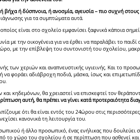
ή βήχα ή δύσπνοια, ή ανοσμία, αγευσία – πιο συχνή στους ε
διάγνωσης για τα συμπτώματα αυτά.
 οποίος είναι στο σχολείο εμφανίσει ξαφνικά κάποια σημε
νία με την οικογένεια για να έρθει να παραλάβει το παιδί
ρο, με την επίβλεψη του συντονιστή του σχολείου, μακρι
ινής των χεριών και αναπνευστικής υγιεινής. Και το προσω
 να φοράει αδιάβροχη ποδιά, μάσκα, ίσως και επιμετωπίδ
ου.
ων και κηδεμόνων, θα χρειαστεί να επισκεφτεί τον θεράπον
ίπτωση αυτή, θα πρέπει να γίνει κατά προτεραιότητα διαγ
λπίζουμε ότι θα είναι εντός του 24ώρου στις περισσότερες
νεχίσει κανονικά τη λειτουργία του.
σωπικού ή άλλο προσωπικό, ένας ενήλικας που δουλεύει σ
πό το χώρο του σχολείου ή σε περίπτωση που ασθενεί και 