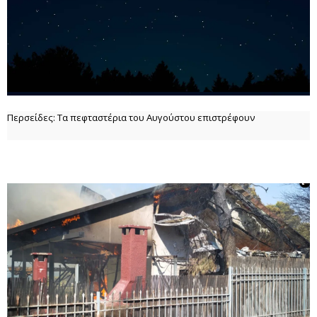
Περσείδες: Τα πεφταστέρια του Αυγούστου επιστρέφουν