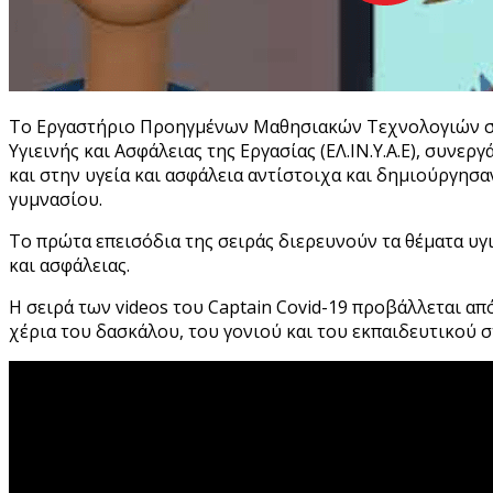
Tο Εργαστήριο Προηγμένων Μαθησιακών Τεχνολογιών στην
Υγιεινής και Ασφάλειας της Εργασίας (ΕΛ.ΙΝ.Υ.Α.Ε), συν
και στην υγεία και ασφάλεια αντίστοιχα και δημιούργησαν
γυμνασίου.
Το πρώτα επεισόδια της σειράς διερευνούν τα θέματα υγ
και ασφάλειας.
Η σειρά των videos του Captain Covid-19 προβάλλεται α
χέρια του δασκάλου, του γονιού και του εκπαιδευτικού σ