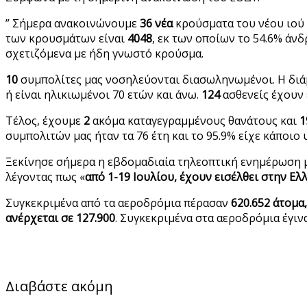
” Σήμερα ανακοινώνουμε
36 νέα
κρούσματα του νέου ιού 
των κρουσμάτων είναι
4048
, εκ των οποίων το 54.6% άνδ
σχετιζόμενα με ήδη γνωστό κρούσμα.
10
συμπολίτες μας νοσηλεύονται διασωληνωμένοι. Η διάμεσ
ή είναι ηλικιωμένοι 70 ετών και άνω.
124
ασθενείς έχουν 
Τέλος, έχουμε
2
ακόμα καταγεγραμμένους θανάτους και
1
συμπολιτών μας ήταν τα 76 έτη και το 95.9% είχε κάποιο 
Ξεκίνησε σήμερα η εβδομαδιαία τηλεοπτική ενημέρωση μ
λέγοντας πως «
από 1-19 Ιουλίου, έχουν εισέλθει στην Ελ
Συγκεκριμένα από τα αεροδρόμια πέρασαν
620.652 άτομα,
ανέρχεται σε 127.900
. Συγκεκριμένα στα αεροδρόμια έγινα
Διαβάστε ακόμη