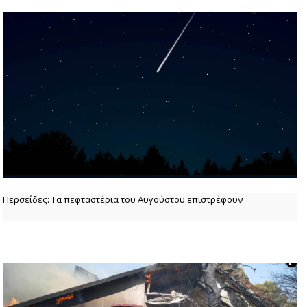
Περσείδες: Τα πεφταστέρια του Αυγούστου επιστρέφουν