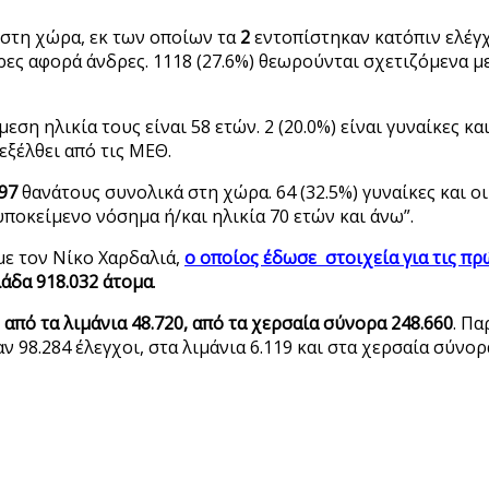
στη χώρα, εκ των οποίων τα
2
εντοπίστηκαν κατόπιν ελέγχ
ρες αφορά άνδρες. 1118 (27.6%) θεωρούνται σχετιζόμενα με 
η ηλικία τους είναι 58 ετών. 2 (20.0%) είναι γυναίκες κα
εξέλθει από τις ΜΕΘ.
97
θανάτους συνολικά στη χώρα. 64 (32.5%) γυναίκες και ο
υποκείμενο νόσημα ή/και ηλικία 70 ετών και άνω”.
ε τον Νίκο Χαρδαλιά,
ο οποίος έδωσε στοιχεία για τις πρ
λάδα 918.032 άτομα
.
 από τα λιμάνια 48.720, από τα χερσαία σύνορα 248.660
. Π
ν 98.284 έλεγχοι, στα λιμάνια 6.119 και στα χερσαία σύνορ