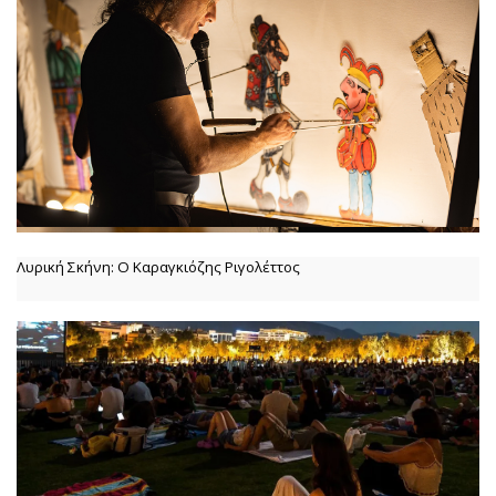
Λυρική Σκήνη: Ο Καραγκιόζης Ριγολέττος