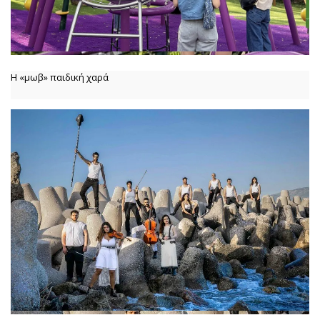
Η «μωβ» παιδική χαρά