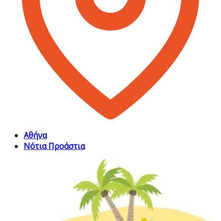
Αθήνα
Νότια Προάστια