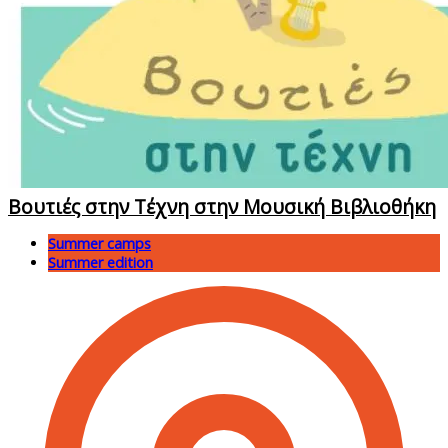
Βουτιές στην Τέχνη στην Μουσική Βιβλιοθήκη
Summer camps
Summer edition