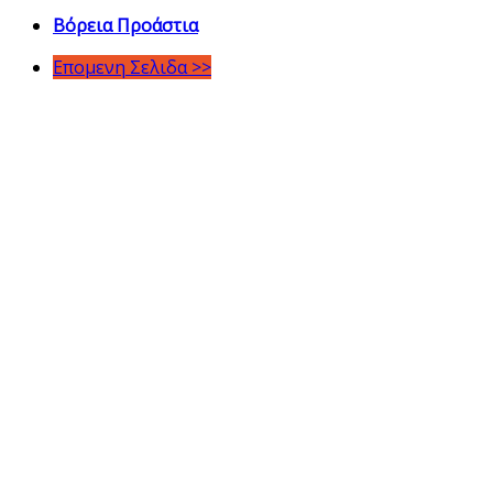
Βόρεια Προάστια
Επομενη Σελιδα >>