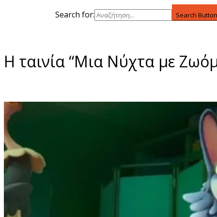
Search for:
Search Butto
Η ταινία “Μια Νύχτα με Ζωό