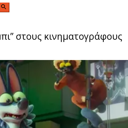
n
μπι” στους κινηματογράφους