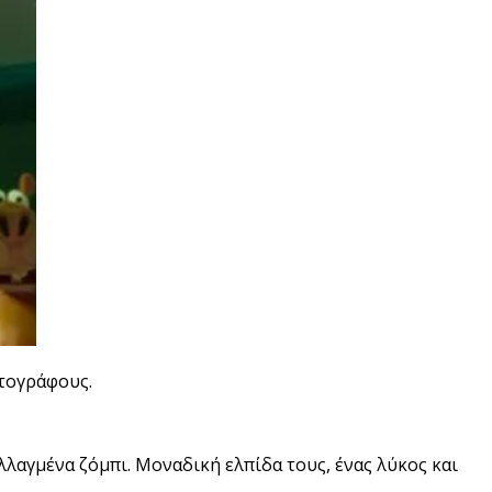
τογράφους.
λλαγμένα ζόμπι. Μοναδική ελπίδα τους, ένας λύκος και