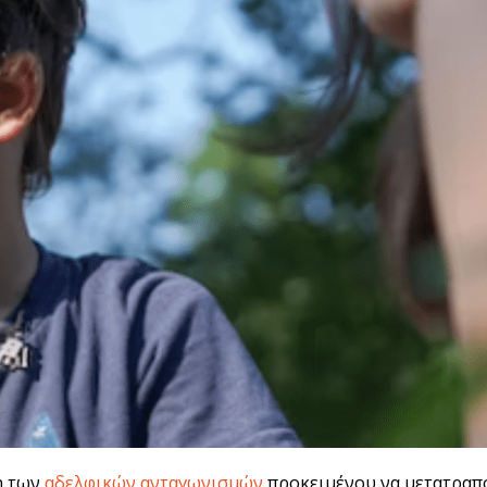
η των
αδελφικών ανταγωνισμών
προκειμένου να μετατραπο