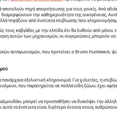
νά αποτελούν πηγή απογοήτευσης για τους γονείς. Από αδ
 διαμορφώνουν την καθημερινότητα της οικογένειας. Αυτές
 αλλά πηγάζουν από ένστικτα επιβίωσης που κληρονομήσαμ
ούς τους καβγάδες με την ελπίδα ότι θα λυθούν από μόνοι 
νόηση αυτών των μηχανισμών, οι συγκρούσεις μπορούν να 
φικών ανταγωνισμών, που προτείνει ο Bruno Humbeeck, ψ
σμού
α πανάρχαια εξελικτική κληρονομιά. Για χιλιετίες, η επι
αινόμενο, που παρατηρείται σε πολλά είδη ζώων, έχει αφ
μαϊμουδάκι μπορεί να προσπαθήσει να διακόψει την αλληλ
ι αυτά τα ένστικτα είναι λιγότερο έντονα στους ανθρώπο