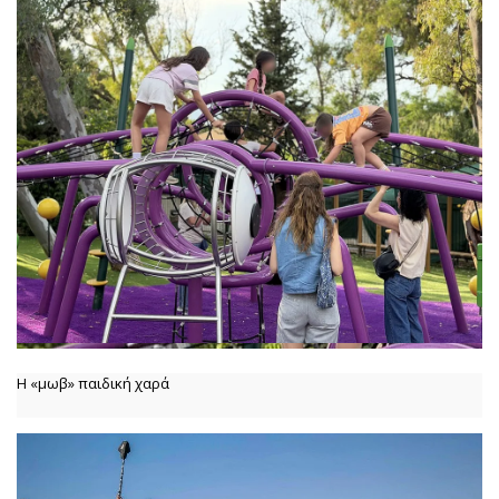
Η «μωβ» παιδική χαρά