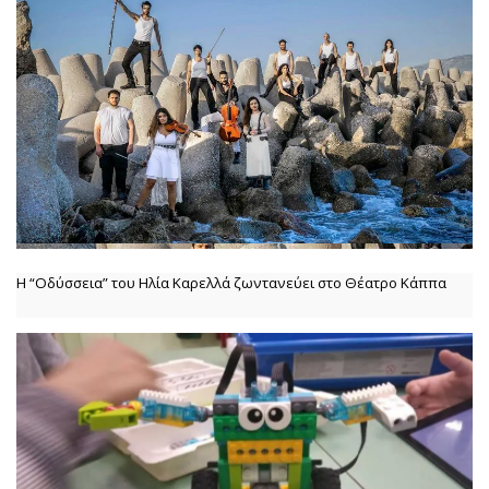
Η “Οδύσσεια” του Ηλία Καρελλά ζωντανεύει στο Θέατρο Κάππα