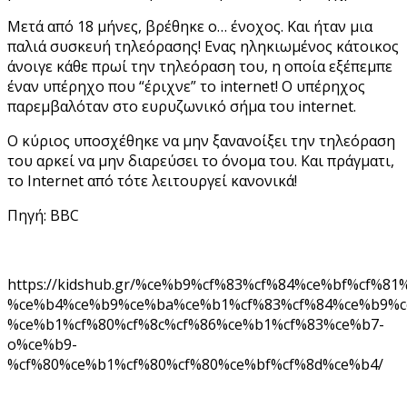
Μετά από 18 μήνες, βρέθηκε ο… ένοχος. Και ήταν μια
παλιά συσκευή τηλεόρασης! Ενας ηληκιωμένος κάτοικος
άνοιγε κάθε πρωί την τηλεόραση του, η οποία εξέπεμπε
έναν υπέρηχο που “έριχνε” το internet! O υπέρηχος
παρεμβαλόταν στο ευρυζωνικό σήμα του internet.
O κύριος υποσχέθηκε να μην ξανανοίξει την τηλεόραση
του αρκεί να μην διαρεύσει το όνομα του. Και πράγματι,
το Internet από τότε λειτουργεί κανονικά!
Πηγή: BBC
https://kidshub.gr/%ce%b9%cf%83%cf%84%ce%bf%cf%8
%ce%b4%ce%b9%ce%ba%ce%b1%cf%83%cf%84%ce%b9%c
%ce%b1%cf%80%cf%8c%cf%86%ce%b1%cf%83%ce%b7-
o%ce%b9-
%cf%80%ce%b1%cf%80%cf%80%ce%bf%cf%8d%ce%b4/