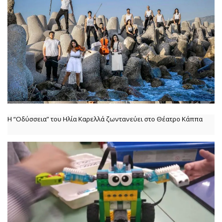
Η “Οδύσσεια” του Ηλία Καρελλά ζωντανεύει στο Θέατρο Κάππα