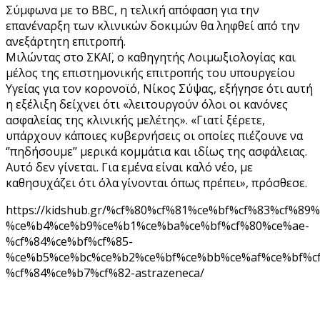
Σύμφωνα με το BBC, η τελική απόφαση για την
επανέναρξη των κλινικών δοκιμών θα ληφθεί από την
ανεξάρτητη επιτροπή.
Μιλώντας στο ΣΚΑΪ, ο καθηγητής Λοιμωξιολογίας και
μέλος της επιστημονικής επιτροπής του υπουργείου
Υγείας για τον κορονοϊό, Νίκος Σύψας, εξήγησε ότι αυτή
η εξέλιξη δείχνει ότι «λειτουργούν όλοι οι κανόνες
ασφαλείας της κλινικής μελέτης». «Γιατί ξέρετε,
υπάρχουν κάποιες κυβερνήσεις οι οποίες πιέζουνε να
‘’πηδήσουμε’’ μερικά κομμάτια και ιδίως της ασφάλειας.
Αυτό δεν γίνεται. Για εμένα είναι καλό νέο, με
καθησυχάζει ότι όλα γίνονται όπως πρέπει», πρόσθεσε.
https://kidshub.gr/%cf%80%cf%81%ce%bf%cf%83%cf%8
%ce%b4%ce%b9%ce%b1%ce%ba%ce%bf%cf%80%ce%ae-
%cf%84%ce%bf%cf%85-
%ce%b5%ce%bc%ce%b2%ce%bf%ce%bb%ce%af%ce%bf%cf
%cf%84%ce%b7%cf%82-astrazeneca/