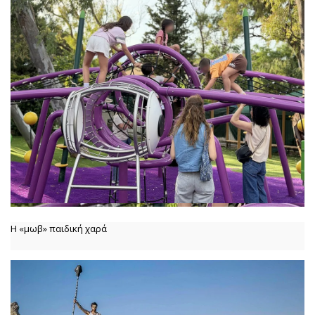
Η «μωβ» παιδική χαρά