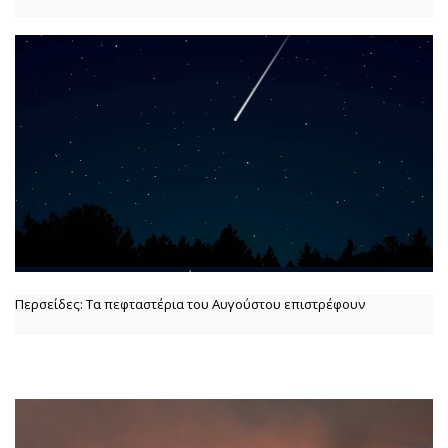
Περσείδες: Τα πεφταστέρια του Αυγούστου επιστρέφουν