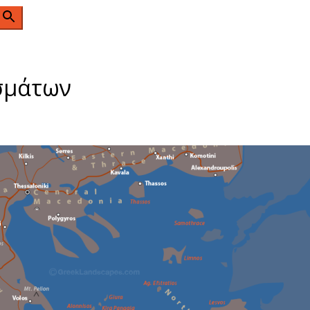
n
σμάτων