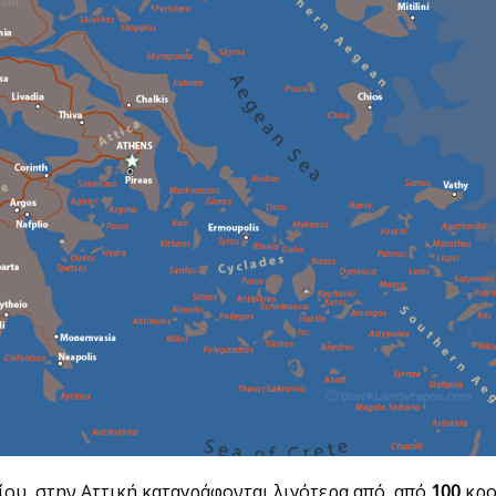
ίου, στην Αττική καταγράφονται λιγότερα από από
100
κρο