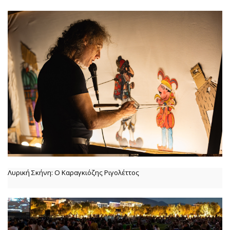
Λυρική Σκήνη: Ο Καραγκιόζης Ριγολέττος