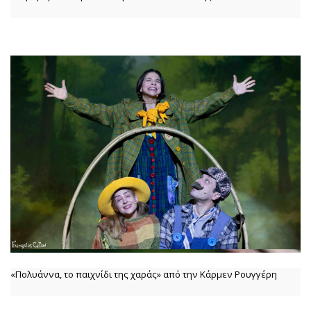
«Πολυάννα, το παιχνίδι της χαράς» από την Κάρμεν Ρουγγέρη