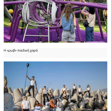
Η «μωβ» παιδική χαρά