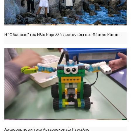
Η “Οδύσσεια” του Ηλία Καρελλά ζωντανεύει στο Θέατρο Κάππα
Αστρορομποτική στο Αστεροσκοπείο Πεντέλης