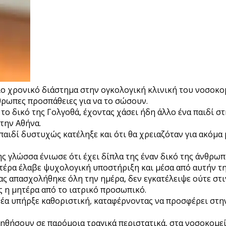
λο χρονικό διάστημα στην ογκολογική κλινική του νοσοκο
θρωπες προσπάθειες για να το σώσουν.
ο δικό της Γολγοθά, έχοντας χάσει ήδη άλλο ένα παιδί στ
την Αθήνα.
παιδί δυστυχώς κατέληξε και ότι θα χρειαζόταν για ακόμα
ς γλώσσα ένιωσε ότι έχει δίπλα της έναν δικό της άνθρωπο
ητέρα έλαβε ψυχολογική υποστήριξη και μέσα από αυτήν τ
ας απασχολήθηκε όλη την ημέρα, δεν εγκατέλειψε ούτε στιγ
ς η μητέρα από το ιατρικό προσωπικό.
νέα υπήρξε καθοριστική, καταφέρνοντας να προσφέρει στη
οηθήσουν σε παρόμοια τραγικά περιστατικά, στα νοσοκομε