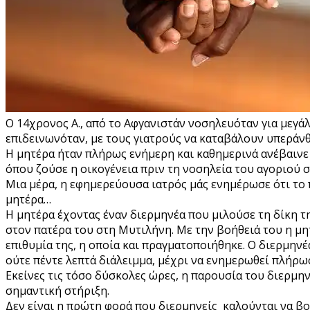
Ο 14χρονος Α., από το Αφγανιστάν νοσηλευόταν για μεγά
επιδεινωνόταν, με τους γιατρούς να καταβάλουν υπεράν
Η μητέρα ήταν πλήρως ενήμερη και καθημερινά ανέβαινε τ
όπου ζούσε η οικογένεια πριν τη νοσηλεία του αγοριού σ
Μια μέρα, η εφημερεύουσα ιατρός μάς ενημέρωσε ότι το 
μητέρα…
Η μητέρα έχοντας έναν διερμηνέα που μιλούσε τη δίκη τη
στον πατέρα του στη Μυτιλήνη. Με την βοήθειά του η μ
επιθυμία της, η οποία και πραγματοποιήθηκε. Ο διερμηνέ
ούτε πέντε λεπτά διάλειμμα, μέχρι να ενημερωθεί πλήρω
Εκείνες τις τόσο δύσκολες ώρες, η παρουσία του διερμη
σημαντική στήριξη.
Δεν είναι η πρώτη φορά που διερμηνείς καλούνται να β