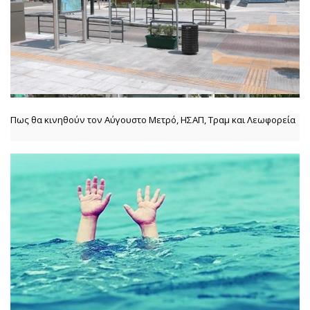
Πως θα κινηθούν τον Αύγουστο Μετρό, ΗΣΑΠ, Τραμ και Λεωφορεία