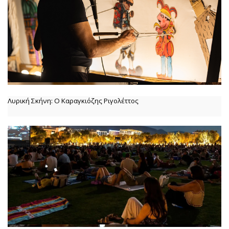
Λυρική Σκήνη: Ο Καραγκιόζης Ριγολέττος