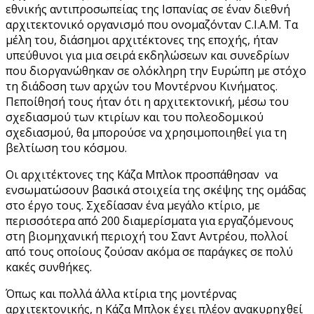
εθνικής αντιπροσωπείας της Ισπανίας σε έναν διεθνή
αρχιτεκτονικό οργανισμό που ονομαζόνταν C.I.A.M. Τα
μέλη του, διάσημοι αρχιτέκτονες της εποχής, ήταν
υπεύθυνοι για μια σειρά εκδηλώσεων και συνεδρίων
που διοργανώθηκαν σε ολόκληρη την Ευρώπη με στόχο
τη διάδοση των αρχών του Μοντέρνου Κινήματος.
Πεποίθησή τους ήταν ότι η αρχιτεκτονική, μέσω του
σχεδιασμού των κτιρίων και του πολεοδομικού
σχεδιασμού, θα μπορούσε να χρησιμοποιηθεί για τη
βελτίωση του κόσμου.
Οι αρχιτέκτονες της Κάζα Μπλοκ προσπάθησαν να
ενσωματώσουν βασικά στοιχεία της σκέψης της ομάδας
στο έργο τους. Σχεδίασαν ένα μεγάλο κτίριο, με
περισσότερα από 200 διαμερίσματα για εργαζόμενους
στη βιομηχανική περιοχή του Σαντ Αντρέου, πολλοί
από τους οποίους ζούσαν ακόμα σε παράγκες σε πολύ
κακές συνθήκες.
Όπως και πολλά άλλα κτίρια της μοντέρνας
αρχιτεκτονικής, η Κάζα Μπλοκ έχει πλέον ανακυρηχθεί