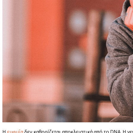
Η
ευφυΐα
δεν καθορίζεται αποκλειστικά από το DNA. Η γε