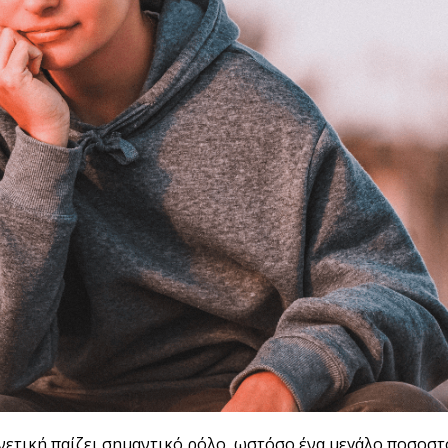
νετική παίζει σημαντικό ρόλο, ωστόσο ένα μεγάλο ποσοστό