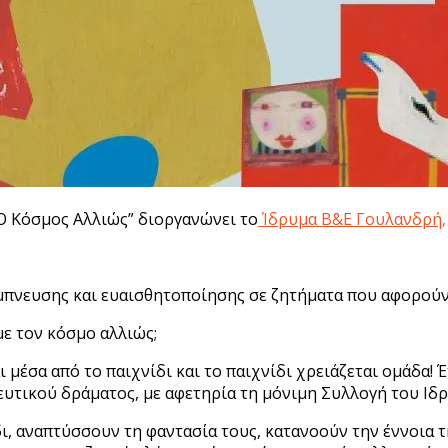
“Ο Κόσμος Αλλιώς” διοργανώνει το
Ίδρυμα Β&Ε Γουλανδρή,
πνευσης και ευαισθητοποίησης σε ζητήματα που αφορούν 
με τον κόσμο αλλιώς;
ι μέσα από το παιχνίδι και το παιχνίδι χρειάζεται ομάδα
ιδευτικού δράματος, με αφετηρία τη μόνιμη Συλλογή του Ι
ι, αναπτύσσουν τη φαντασία τους, κατανοούν την έννοια τ