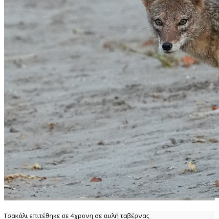
Τσακάλι επιτέθηκε σε 4χρονη σε αυλή ταβέρνας