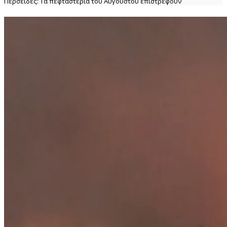
Περσείδες: Τα πεφταστέρια του Αυγούστου επιστρέφουν